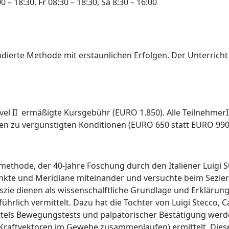
00 – 18:30, Fr 08:30 – 18:30, Sa 8:30 – 16:00
dierte Methode mit erstaunlichen Erfolgen. Der Unterricht in
el II ermäßigte Kursgebühr (EURO 1.850). Alle TeilnehmerI
esen zu vergünstigten Konditionen (EURO 650 statt EURO 990
methode, der 40-Jahre Foschung durch den Italiener Luigi 
unkte und Meridiane miteinander und versuchte beim Sezi
aszie dienen als wissenschalftliche Grundlage und Erklärun
ührlich vermittelt. Dazu hat die Tochter von Luigi Stecco, 
 Mittels Bewegungstests und palpatorischer Bestätigung w
 Kraftvektoren im Gewebe zusammenlaufen) ermittelt. Dies