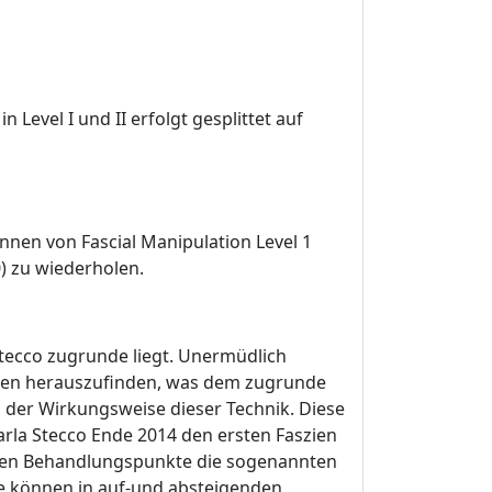
 Level I und II erfolgt gesplittet auf
nnen von Fascial Manipulation Level 1
) zu wiederholen.
Stecco zugrunde liegt. Unermüdlich
eren herauszufinden, was dem zugrunde
g der Wirkungsweise dieser Technik. Diese
Carla Stecco Ende 2014 den ersten Faszien
erden Behandlungspunkte die sogenannten
e können in auf-und absteigenden