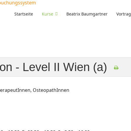
buchungssystem
Startseite
Kurse
Beatrix Baumgartner
Vortra
on - Level II Wien (a)
herapeutInnen, OsteopathInnen