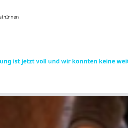
pathInnen
tung ist jetzt voll und wir konnten keine 